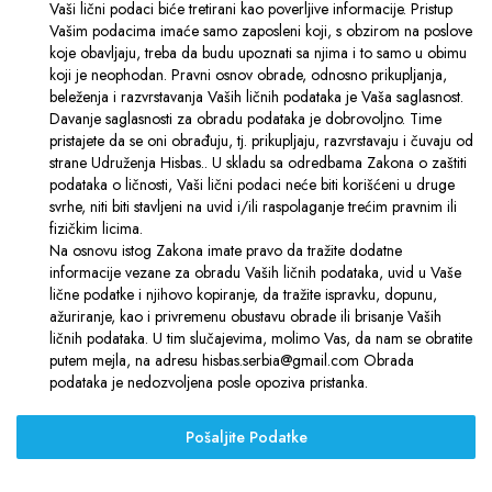
Vaši lični podaci biće tretirani kao poverlјive informacije. Pristup
Vašim podacima imaće samo zaposleni koji, s obzirom na poslove
koje obavlјaju, treba da budu upoznati sa njima i to samo u obimu
koji je neophodan. Pravni osnov obrade, odnosno prikuplјanja,
beleženja i razvrstavanja Vaših ličnih podataka je Vaša saglasnost.
Davanje saglasnosti za obradu podataka je dobrovolјno. Time
pristajete da se oni obrađuju, tj. prikuplјaju, razvrstavaju i čuvaju od
strane Udruženja Hisbas.. U skladu sa odredbama Zakona o zaštiti
podataka o ličnosti, Vaši lični podaci neće biti korišćeni u druge
svrhe, niti biti stavlјeni na uvid i/ili raspolaganje trećim pravnim ili
fizičkim licima.
Na osnovu istog Zakona imate pravo da tražite dodatne
informacije vezane za obradu Vaših ličnih podataka, uvid u Vaše
lične podatke i njihovo kopiranje, da tražite ispravku, dopunu,
ažuriranje, kao i privremenu obustavu obrade ili brisanje Vaših
ličnih podataka. U tim slučajevima, molimo Vas, da nam se obratite
putem mejla, na adresu hisbas.serbia@gmail.com Obrada
podataka je nedozvolјena posle opoziva pristanka.
Pošaljite Podatke