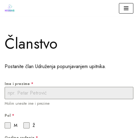
Skip
to
Članstvo
content
Postanite član Udruženja popunjavanjem upitnika.
Ime i prezime
*
Molim unesite ime i prezime
Pol
*
M
Ž
Godina rođenja
*