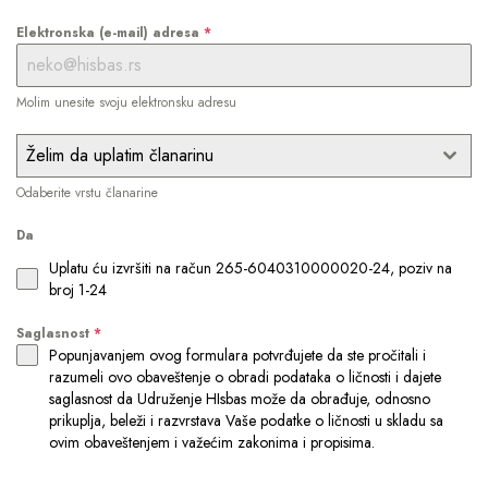
Elektronska (e-mail) adresa
*
Molim unesite svoju elektronsku adresu
Želim da uplatim članarinu
Odaberite vrstu članarine
Da
Uplatu ću izvršiti na račun 265-6040310000020-24, poziv na
broj 1-24
Saglasnost
*
Popunjavanjem ovog formulara potvrđujete da ste pročitali i
razumeli ovo obaveštenje o obradi podataka o ličnosti i dajete
saglasnost da Udruženje HIsbas može da obrađuje, odnosno
prikuplјa, beleži i razvrstava Vaše podatke o ličnosti u skladu sa
ovim obaveštenjem i važećim zakonima i propisima.