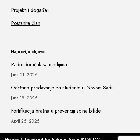
Projekti i događaji
Postanite član
Najnovije objave
Radni doručak sa medijima
June 21, 2026
Održano predavanje za studente u Novom Sadu
June 18, 2026
Fortifikacija brašna u prevenciji spina bifide
April 26, 2026
Hisbas
| Powered by
Nikola Arsic
IKOR DC