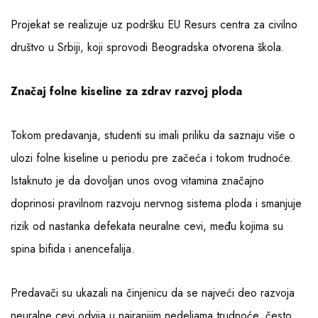
Projekat se realizuje uz podršku EU Resurs centra za civilno
društvo u Srbiji, koji sprovodi Beogradska otvorena škola.
Značaj folne kiseline za zdrav razvoj ploda
Tokom predavanja, studenti su imali priliku da saznaju više o
ulozi folne kiseline u periodu pre začeća i tokom trudnoće.
Istaknuto je da dovoljan unos ovog vitamina značajno
doprinosi pravilnom razvoju nervnog sistema ploda i smanjuje
rizik od nastanka defekata neuralne cevi, među kojima su
spina bifida i anencefalija.
Predavači su ukazali na činjenicu da se najveći deo razvoja
neuralne cevi odvija u najranijim nedeljama trudnoće, često