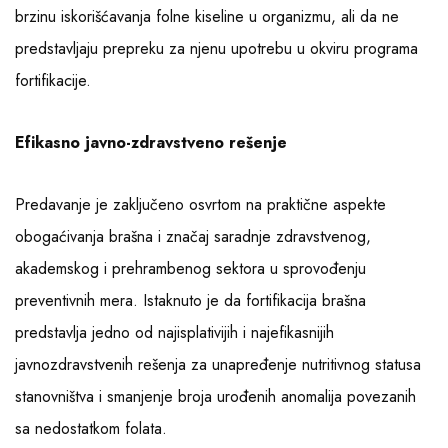
brzinu iskorišćavanja folne kiseline u organizmu, ali da ne
predstavljaju prepreku za njenu upotrebu u okviru programa
fortifikacije.
Efikasno javno-zdravstveno rešenje
Predavanje je zaključeno osvrtom na praktične aspekte
obogaćivanja brašna i značaj saradnje zdravstvenog,
akademskog i prehrambenog sektora u sprovođenju
preventivnih mera. Istaknuto je da fortifikacija brašna
predstavlja jedno od najisplativijih i najefikasnijih
javnozdravstvenih rešenja za unapređenje nutritivnog statusa
stanovništva i smanjenje broja urođenih anomalija povezanih
sa nedostatkom folata.