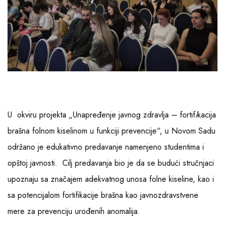
U okviru projekta „Unapređenje javnog zdravlja – fortif
i
kacija
brašna folnom kiselinom u funkciji prevencije“, u Novom Sadu
održano je edukativno predavanje namenjeno studentima i
opštoj javnosti. Cilj predavanja bio je da se budući stručnjaci
upoznaju sa značajem adekvatnog unosa folne kiseline, kao i
sa potencijalom fortifikacije brašna kao javnozdravstvene
mere za prevenciju urođenih anomalija.