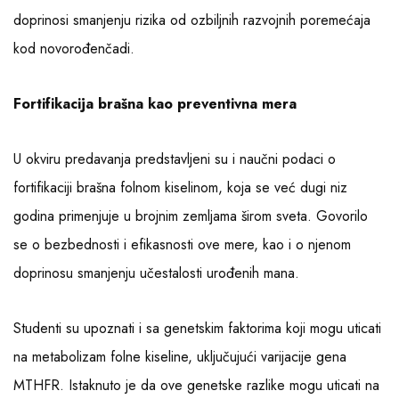
doprinosi smanjenju rizika od ozbiljnih razvojnih poremećaja
kod novorođenčadi.
Fortifikacija brašna kao preventivna mera
U okviru predavanja predstavljeni su i naučni podaci o
fortifikaciji brašna folnom kiselinom, koja se već dugi niz
godina primenjuje u brojnim zemljama širom sveta. Govorilo
se o bezbednosti i efikasnosti ove mere, kao i o njenom
doprinosu smanjenju učestalosti urođenih mana.
Studenti su upoznati i sa genetskim faktorima koji mogu uticati
na metabolizam folne kiseline, uključujući varijacije gena
MTHFR. Istaknuto je da ove genetske razlike mogu uticati na