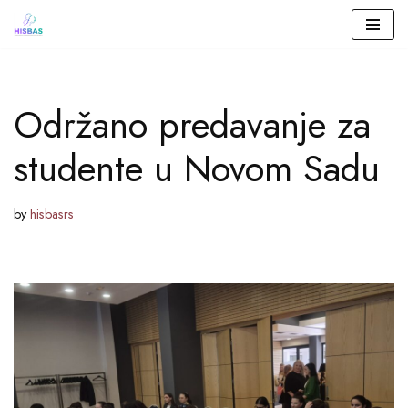
Skip
to
Održano predavanje za
content
studente u Novom Sadu
by
hisbasrs