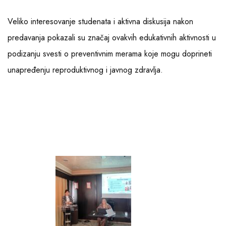
Veliko interesovanje studenata i aktivna diskusija nakon
predavanja pokazali su značaj ovakvih edukativnih aktivnosti u
podizanju svesti o preventivnim merama koje mogu doprineti
unapređenju reproduktivnog i javnog zdravlja.