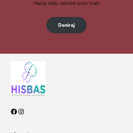
Nečije malo, nekome puno znači
Doniraj