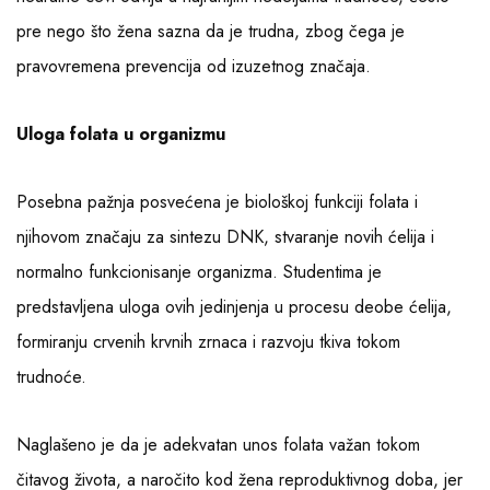
pre nego što žena sazna da je trudna, zbog čega je
pravovremena prevencija od izuzetnog značaja.
Uloga folata u organizmu
Posebna pažnja posvećena je biološkoj funkciji folata i
njihovom značaju za sintezu DNK, stvaranje novih ćelija i
normalno funkcionisanje organizma. Studentima je
predstavljena uloga ovih jedinjenja u procesu deobe ćelija,
formiranju crvenih krvnih zrnaca i razvoju tkiva tokom
trudnoće.
Naglašeno je da je adekvatan unos folata važan tokom
čitavog života, a naročito kod žena reproduktivnog doba, jer