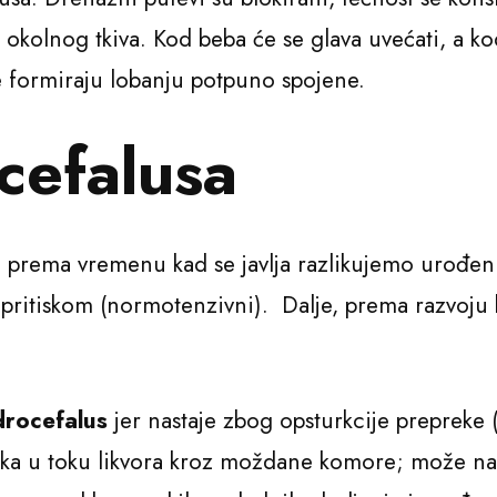
okolnog tkiva. Kod beba će se glava uvećati, a kod 
e formiraju lobanju potpuno spojene.
cefalusa
: prema vremenu kad se javlja razlikujemo urođeni 
 pritiskom (normotenzivni). Dalje, prema razvoju b
drocefalus
jer nastaje zbog opsturkcije prepreke (
eka u toku likvora kroz moždane komore; može nas