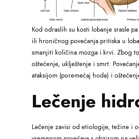
Kod odraslih su kosti lobanje srasle 
ili hroničnog povećanja pritiska u lob
smanjiti količina mozga i krvi. Zbog
oštećenje, uklještenje i smrt. Povećan
ataksijom (poremećaj hoda) i oštećenj
Lečenje hidr
Lečenje zavisi od etiologije, težine i 
vremenom povećava s obzirom na veli