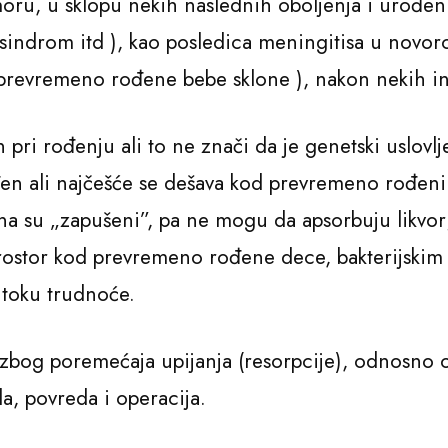
oru, u sklopu nekih naslednih oboljenja i urođen
sindrom itd ), kao posledica meningitisa u novo
revremeno rođene bebe sklone ), nakon nekih inf
n pri rođenju ali to ne znači da je genetski uslov
en ali najčešće se dešava kod prevremeno rođenih
vena su „zapušeni”, pa ne mogu da apsorbuju likvo
ostor kod prevremeno rođene dece, bakterijskim
toku trudnoće.
zbog poremećaja upijanja (resorpcije), odnosno od
a, povreda i operacija.