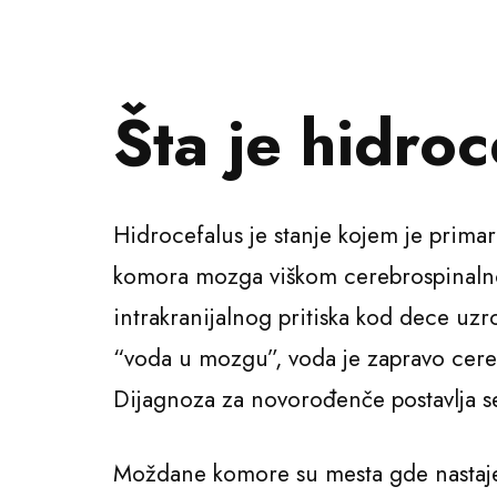
Šta je hidro
Hidrocefalus je stanje kojem je primar
komora mozga viškom cerebrospinalnog
intrakranijalnog pritiska kod dece uzr
“voda u mozgu”, voda je zapravo cere
Dijagnoza za novorođenče postavlja s
Moždane komore su mesta gde nastaje 