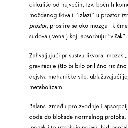
cirkuliše od najvećih, tzv. bočnih ko
moždanog tkiva i “izlazi” u prostor 
prostor
, prostire se oko mozga i kičme
sudova ( vena ) koji apsorbuju “višak”
Zahvaljujući prisustvu likvora, mozak 
gravitacije (što bi bilo prilično rizič
dejstva mehaničke sile, ublažavajući je
metabolizam.
Balans između proizvodnje i apsorpcije
dođe do blokade normalnog protoka, to 
mozak i to uzrokuje pojavu hidrocefalu