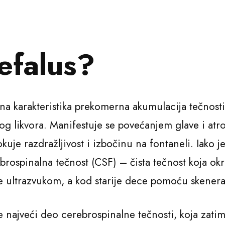
cefalus?
na karakteristika prekomerna akumulacija tečnosti 
 likvora. Manifestuje se povećanjem glave i atr
okuje razdražljivost i izbočinu na fontaneli. Iako 
brospinalna tečnost (CSF) – čista tečnost koja o
e ultrazvukom, a kod starije dece pomoću skener
najveći deo cerebrospinalne tečnosti, koja zatim