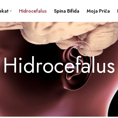
ekat
Hidrocefalus
Spina Bifida
Moja Priča
Hidrocefalus