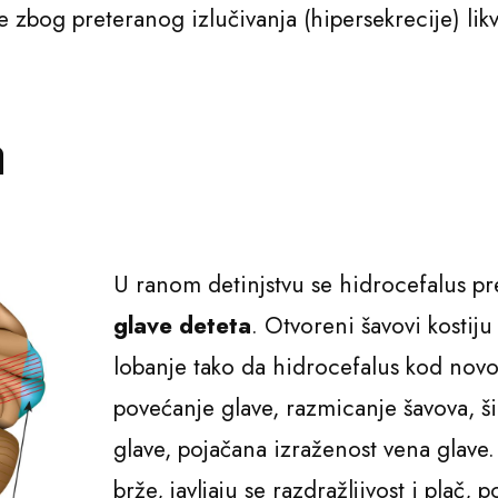
e zbog preteranog izlučivanja (hipersekrecije) l
a
U ranom detinjstvu se hidrocefalus 
glave deteta
. Otvoreni šavovi kosti
lobanje tako da hidrocefalus kod novo
povećanje glave, razmicanje šavova, ši
glave, pojačana izraženost vena glave.
brže, javljaju se razdražljivost i plač,