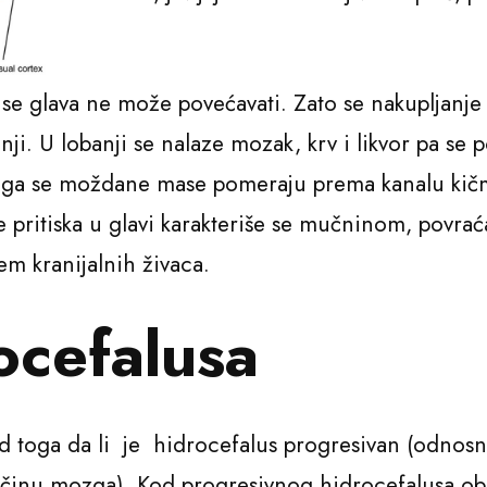
pa se glava ne može povećavati. Zato se nakupljanj
anji. U lobanji se nalaze mozak, krv i likvor pa se
 toga se moždane mase pomeraju prema kanalu ki
je pritiska u glavi karakteriše se mučninom, povr
em kranijalnih živaca.
ocefalusa
od toga da li je hidrocefalus progresivan (odnosno,
činu mozga). Kod progresivnog hidrocefalusa obi