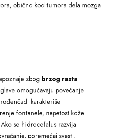
ikvora, obično kod tumora dela mozga
prepoznaje zbog
brzog rasta
ju glave omogućavaju povećanje
rođenčadi karakteriše
renje fontanele, napetost kože
 Ako se hidrocefalus razvija
 povraćanje, poremećaj svesti.