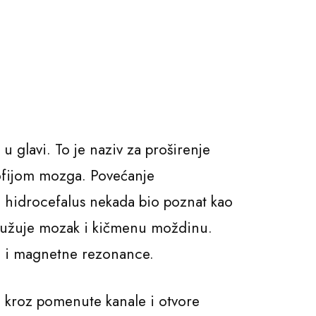
u glavi. To je naziv za proširenje
ofijom mozga. Povećanje
je hidrocefalus nekada bio poznat kao
kružuje mozak i kičmenu moždinu.
a i magnetne rezonance.
 kroz pomenute kanale i otvore