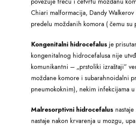
povezuje treću i četvrtu moždanu kom
Chiari malformacija, Dandy Walkerov 
predelu moždanih komora ( čemu su p
Kongenitalni hidrocefalus
je prisuta
kongenitalnog hidrocefalusa nije utvđ
komunikantni – „prstoliki izraštaji” 
moždane komore i subarahnoidalni pr
pneumokoknim), nekim infekcijama u 
Malresorptivni hidrocefalus
nastaje 
nastaje nakon krvarenja u mozgu, upal