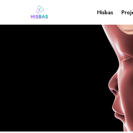
Hisbas
Proj
Skip
to
content