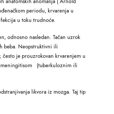
ih anatomskih anomalija ( Arnold
rođenačkom periodu, krvarenja u
ekcija u toku trudnoće.
ljen, odnosno nasledan. Tačan uzrok
 beba. Neopstruktivni ili
r; često je prouzrokovan krvarenjem u
 meningitisom (tuberkuloznim ili
stranjivanja likvora iz mozga. Taj tip