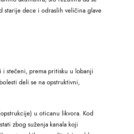
starije dece i odraslih veličina glave
i stečeni, prema pritisku u lobanji
olesti deli se na opstruktivni,
opstrukcije) u oticanu likvora. Kod
tati zbog suženja kanala koji