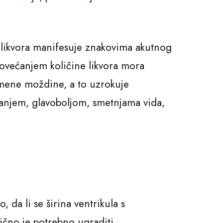
e likvora manifesuje znakovima akutnog
 povećanjem količine likvora mora
čmene moždine, a to uzrokuje
aćanjem, glavoboljom, smetnjama vida,
 da li se širina ventrikula s
čno je potrebno ugraditi