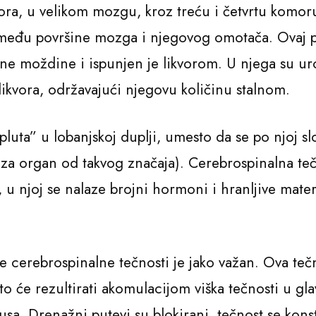
mora, u velikom mozgu, kroz treću i četvrtu komor
između površine mozga i njegovog omotača. Ovaj p
ne moždine i ispunjen je likvorom. U njega su uron
 likvora, održavajući njegovu količinu stalnom.
„pluta” u lobanjskoj duplji, umesto da se po njoj
no za organ od takvog značaja). Cerebrospinalna teč
, u njoj se nalaze brojni hormoni i hranljive materi
 cerebrospinalne tečnosti je jako važan. Ova tečn
će rezultirati akomulacijom viška tečnosti u glavi.
sa. Drenažni putevi su blokirani, tečnost se konst