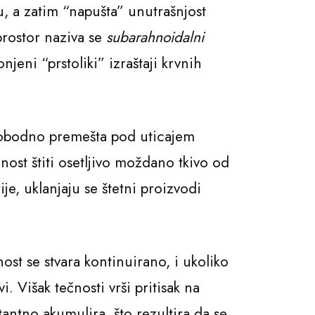
u, a zatim “napušta” unutrašnjost
rostor naziva se
subarahnoidalni
jeni “prstoliki” izraštaji krvnih
 slobodno premešta pod uticajem
nost štiti osetljivo moždano tkivo od
je, uklanjaju se štetni proizvodi
ost se stvara kontinuirano, i ukoliko
 Višak tečnosti vrši pritisak na
antno akumulira, što rezultira da se