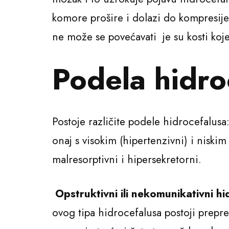
komore prošire i dolazi do kompresije 
ne može se povećavati je su kosti koj
Podela hidro
Postoje različite podele hidrocefalusa
onaj s visokim (hipertenzivni) i niskim
malresorptivni i hipersekretorni.
Opstruktivni ili nekomunikativni hi
ovog tipa hidrocefalusa postoji prepr