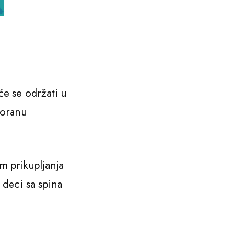
će se održati u
toranu
em prikupljanja
 deci sa spina