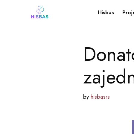
Hisbas
Proj
Skip
to
content
Donat
zajed
by
hisbasrs