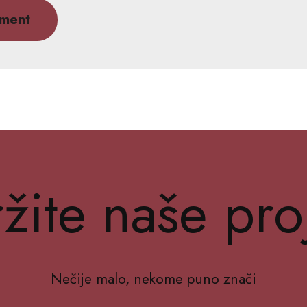
žite naše pro
Nečije malo, nekome puno znači