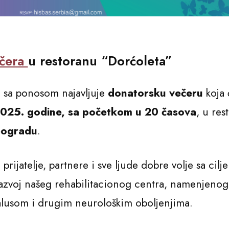
ečera
u restoranu “Dorćoleta”
sa ponosom najavljuje
donatorsku večeru
koja 
2025. godine, sa početkom u 20 časova
, u res
eogradu
.
 prijatelje, partnere i sve ljude dobre volje sa cilj
 razvoj našeg rehabilitacionog centra, namenjenog
alusom i drugim neurološkim oboljenjima.