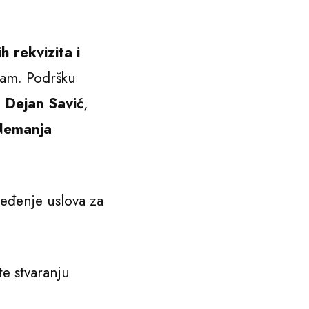
h rekvizita i
ram. Podršku
u
Dejan Savić
,
emanja
eđenje uslova za
e stvaranju