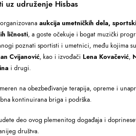
ti uz udruženje Hisbas
 organizovana
aukcija umetničkih dela, sportski
h ličnosti
, a goste očekuje i bogat muzički prog
nogi poznati sportisti i umetnici, među kojima s
an Cvijanović
, kao i izvođači
Lena Kovačević
,
N
ina
i drugi.
smeren na obezbeđivanje terapija, opreme i unapr
ebna kontinuirana briga i podrška.
udete deo ovog plemenitog događaja i doprineset
nijeg društva.