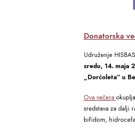
Donatorska v
Udruženje HISBAS 
sredu, 14. maja 
„Dorćoleta“ u B
Ova večera
okuplja
sredstava za dalji
bifidom, hidrocef