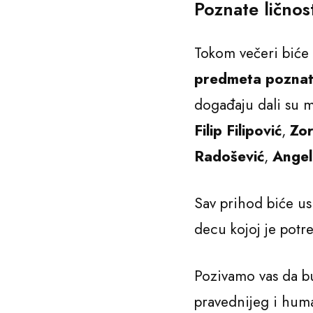
Poznate ličnos
Tokom večeri biće
predmeta poznati
događaju dali su m
Filip Filipović
,
Zor
Radošević
,
Angel
Sav prihod biće u
decu kojoj je potr
Pozivamo vas da b
pravednijeg i huma