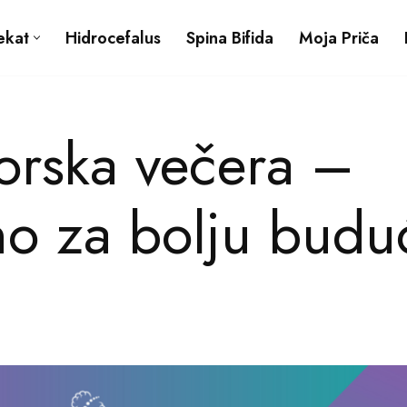
ekat
Hidrocefalus
Spina Bifida
Moja Priča
orska večera –
no za bolju budu