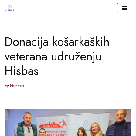
Skip
to
Donacija košarkaških
content
veterana udruženju
Hisbas
by
hisbasrs