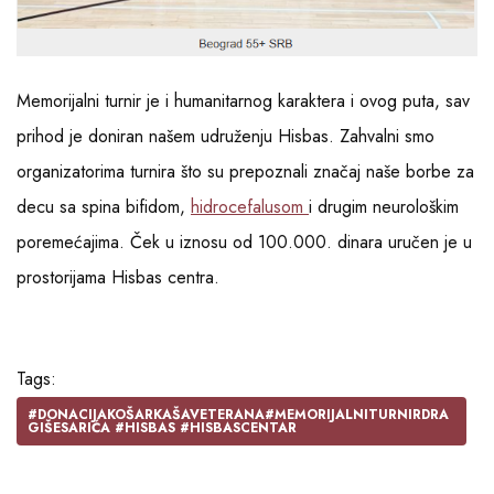
Memorijalni turnir je i humanitarnog karaktera i ovog puta, sav
prihod je doniran našem udruženju Hisbas. Zahvalni smo
organizatorima turnira što su prepoznali značaj naše borbe za
decu sa spina bifidom,
hidrocefalusom
i drugim neurološkim
poremećajima. Ček u iznosu od 100.000. dinara uručen je u
prostorijama Hisbas centra.
Tags:
#DONACIJAKOŠARKAŠAVETERANA#MEMORIJALNITURNIRDRA
GIŠESARIĆA #HISBAS #HISBASCENTAR