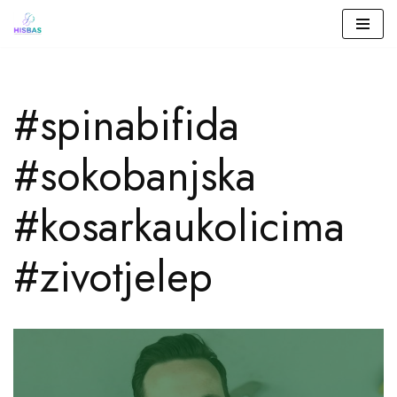
Skip
to
#spinabifida
content
#sokobanjska
#kosarkaukolicima
#zivotjelep