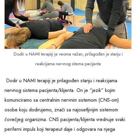
Dodir u NAMI terapiji je veoma važan, prilagođen je stanju i
reakcijama nervnog sitema pacijenta
Dodir u NAMI terapiji je prilagođen stanju i reakcijama
nervnog sistema pacijenta/klijenta. On je “jezik” kojim
komuniciramo sa centralnim nervnim sistemom (CNS-om)
osobe koju dodirujemo, znači sa najosetljivijim sistemom
čovečjeg organizma. CNS pacijenta/klijenta vrednuje svaki
periferni impuls koji terapeut daje i odgovara na njega