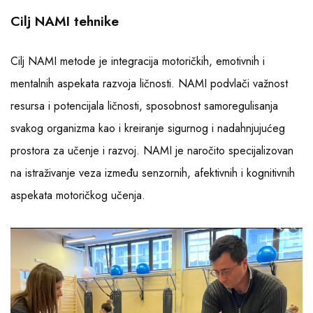
Cilj NAMI tehnike
Cilj NAMI metode je integracija motoričkih, emotivnih i
mentalnih aspekata razvoja ličnosti. NAMI podvlači važnost
resursa i potencijala ličnosti, sposobnost samoregulisanja
svakog organizma kao i kreiranje sigurnog i nadahnjujućeg
prostora za učenje i razvoj. NAMI je naročito specijalizovan
na istraživanje veza između senzornih, afektivnih i kognitivnih
aspekata motoričkog učenja.