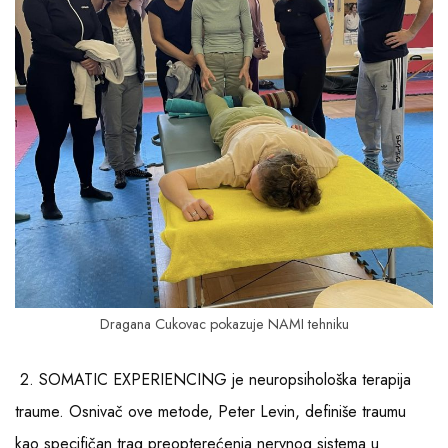
Dragana Cukovac pokazuje NAMI tehniku
2. SOMATIC EXPERIENCING je neuropsihološka terapija
traume. Osnivač ove metode, Peter Levin, definiše traumu
kao specifičan trag preopterećenja nervnog sistema u