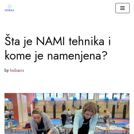
Skip
to
Šta je NAMI tehnika i
content
kome je namenjena?
by
hisbasrs