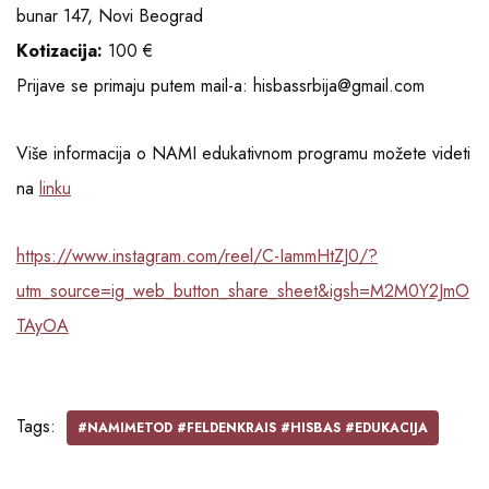
bunar 147, Novi Beograd
Kotizacija:
100 €
Prijave se primaju putem mail-a: hisbassrbija@gmail.com
Više informacija o NAMI edukativnom programu možete videti
na
linku
https://www.instagram.com/reel/C-IammHtZJ0/?
utm_source=ig_web_button_share_sheet&igsh=M2M0Y2JmO
TAyOA
Tags:
#NAMIMETOD #FELDENKRAIS #HISBAS #EDUKACIJA