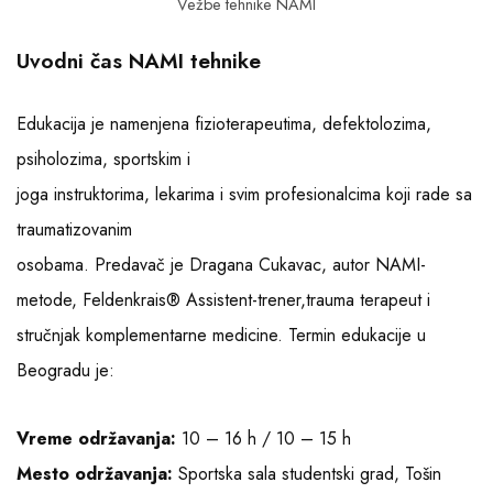
Vežbe tehnike NAMI
Uvodni čas NAMI tehnike
Edukacija je namenjena fizioterapeutima, defektolozima,
psiholozima, sportskim i
joga instruktorima, lekarima i svim profesionalcima koji rade sa
traumatizovanim
osobama. Predavač je Dragana Cukavac, autor NAMI-
metode, Feldenkrais® Assistent-trener,trauma terapeut i
stručnjak komplementarne medicine. Termin edukacije u
Beogradu je:
Vreme održavanja:
10 – 16 h / 10 – 15 h
Mesto održavanja:
Sportska sala studentski grad, Tošin