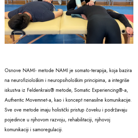
Osnove NAMI- metode NAMI je somato-terapija, koja bazira
na neurofiziološkim i neuropsihološkim principima, a integriše
iskustva iz Feldenkrais® metode, Somatic Experiencing®-a,
Authentic Movemnet-a, kao i koncept nenasilne komunikacije.
Sve ove metode imaju holistički pristup čoveku i podržavaju
pojedince u njihovom razvoju, rehabilitaciji, njihovoj
komunikaciji i samoregulaciji.