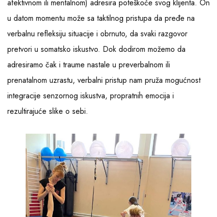
afektivnom ili mentalnom) adresira poteškoće svog klijenta. On
u datom momentu može sa taktilnog pristupa da pređe na
verbalnu refleksiju situacije i obrnuto, da svaki razgovor
pretvori u somatsko iskustvo. Dok dodirom možemo da
adresiramo čak i traume nastale u preverbalnom ili
prenatalnom uzrastu, verbalni pristup nam pruža mogućnost
integracije senzornog iskustva, propratnih emocija i
rezultirajuće slike o sebi.