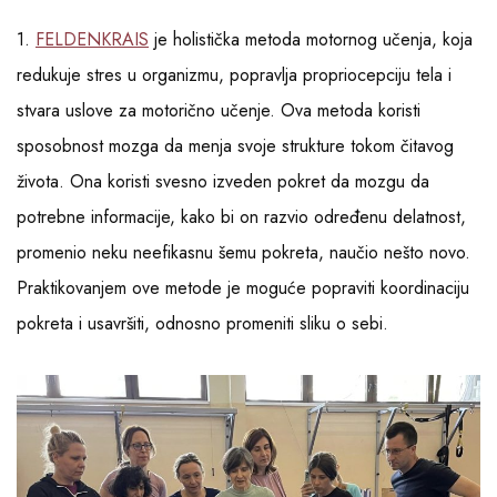
1.
FELDENKRAIS
je holistička metoda motornog učenja, koja
redukuje stres u organizmu, popravlja propriocepciju tela i
stvara uslove za motorično učenje. Ova metoda koristi
sposobnost mozga da menja svoje strukture tokom čitavog
života. Ona koristi svesno izveden pokret da mozgu da
potrebne informacije, kako bi on razvio određenu delatnost,
promenio neku neefikasnu šemu pokreta, naučio nešto novo.
Praktikovanjem ove metode je moguće popraviti koordinaciju
pokreta i usavršiti, odnosno promeniti sliku o sebi.