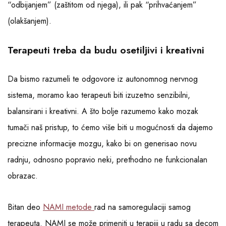
“odbijanjem” (zaštitom od njega), ili pak “prihvaćanjem”
(olakšanjem).
Terapeuti treba da budu osetiljivi i kreativni
Da bismo razumeli te odgovore iz autonomnog nervnog
sistema, moramo kao terapeuti biti izuzetno senzibilni,
balansirani i kreativni. A što bolje razumemo kako mozak
tumači naš pristup, to ćemo više biti u mogućnosti da dajemo
precizne informacije mozgu, kako bi on generisao novu
radnju, odnosno popravio neki, prethodno ne funkcionalan
obrazac.
Bitan deo
NAMI metode
rad na samoregulaciji samog
terapeuta. NAMI se može primeniti u terapiji u radu sa decom