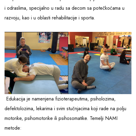
i odraslima, specijalno u radu sa decom sa potečkoćama u
razvoju, kao i u oblasti rehabilitacije i sporta.
Edukacija je namenjena fizioterapeutima, psiholozima,
defektolozima, lekarima i svim stučnjacima koji rade na polju
motorike, psihomotorike ili psihosomatike. Temelji NAMI
metode: