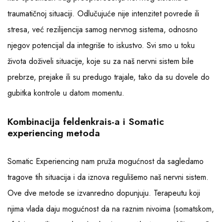
traumatičnoj situaciji. Odlučujuće nije intenzitet povrede ili
stresa, već rezilijencija samog nervnog sistema, odnosno
njegov potencijal da integriše to iskustvo. Svi smo u toku
života doživeli situacije, koje su za naš nervni sistem bile
prebrze, prejake ili su predugo trajale, tako da su dovele do
gubitka kontrole u datom momentu.
Kombinacija feldenkrais-a i Somatic
experiencing metoda
Somatic Experiencing nam pruža mogućnost da sagledamo
tragove tih situacija i da iznova regulišemo naš nervni sistem.
Ove dve metode se izvanredno dopunjuju. Terapeutu koji
njima vlada daju mogućnost da na raznim nivoima (somatskom,